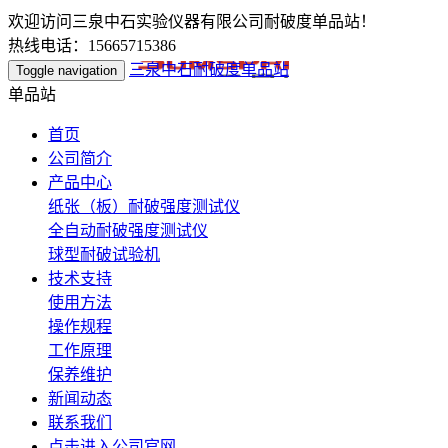
欢迎访问三泉中石实验仪器有限公司耐破度单品站！
热线电话：15665715386
三泉中石耐破度单品站
Toggle navigation
单品站
首页
公司简介
产品中心
纸张（板）耐破强度测试仪
全自动耐破强度测试仪
球型耐破试验机
技术支持
使用方法
操作规程
工作原理
保养维护
新闻动态
联系我们
点击进入公司官网