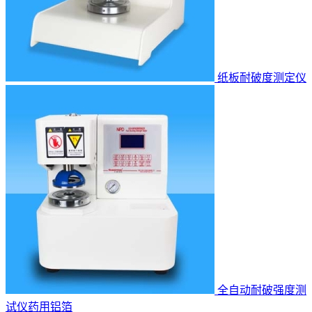
纸板耐破度测定仪
全自动耐破强度测
试仪药用铝箔