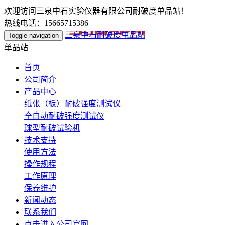
欢迎访问三泉中石实验仪器有限公司耐破度单品站！
热线电话：15665715386
三泉中石耐破度单品站
Toggle navigation
单品站
首页
公司简介
产品中心
纸张（板）耐破强度测试仪
全自动耐破强度测试仪
球型耐破试验机
技术支持
使用方法
操作规程
工作原理
保养维护
新闻动态
联系我们
点击进入公司官网