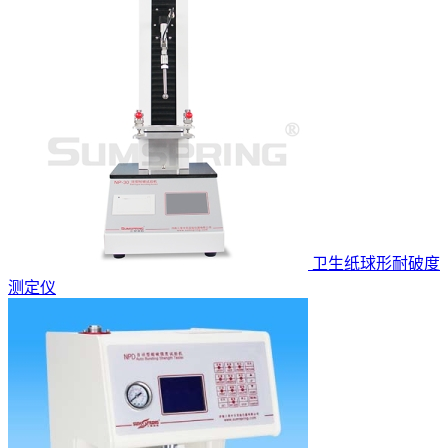
卫生纸球形耐破度
测定仪