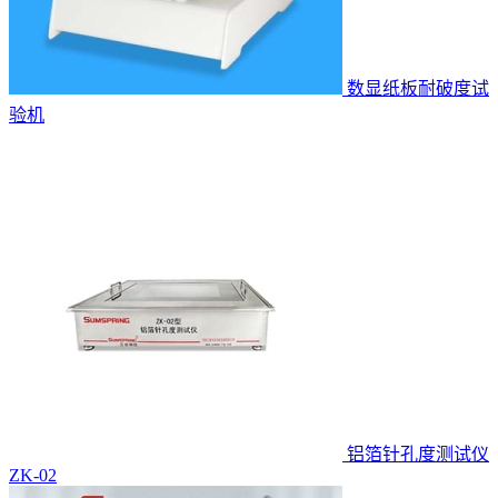
数显纸板耐破度试
验机
铝箔针孔度测试仪
ZK-02