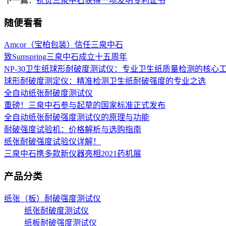
下一篇：
祝贺三泉中石获得一项发明专利证书
随便看看
Amcor（宝柏包装）信任三泉中石
致Sumspring三泉中石成立十五周年
NP-30卫生纸球形耐破度测试仪：专业卫生纸质量检测的核心
球形耐破度测定仪：精准检测卫生纸耐破强度的专业之选
全自动纸张耐破度测试仪
重磅！三泉中石参与起草的国家标准正式发布
全自动纸张耐破强度测试仪的原理与功能
耐破强度试验机：价格解析与选购指南
纸张耐破强度试验仪详解！
三泉中石携多款新仪器亮相2021药机展
产品分类
纸张（板）耐破强度测试仪
纸张耐破度测试仪
纸板耐破强度测试仪