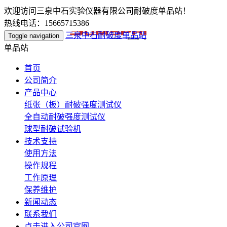
欢迎访问三泉中石实验仪器有限公司耐破度单品站！
热线电话：15665715386
三泉中石耐破度单品站
Toggle navigation
单品站
首页
公司简介
产品中心
纸张（板）耐破强度测试仪
全自动耐破强度测试仪
球型耐破试验机
技术支持
使用方法
操作规程
工作原理
保养维护
新闻动态
联系我们
点击进入公司官网