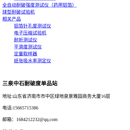
全自动耐破强度测试仪（药用铝箔）
球型耐破试验机
相关产品
铝箔针孔度测试仪
电子压缩试验机
耐折测试仪
平滑度测试仪
定量取样器
纸张吸水率测定仪
三泉中石耐破度单品站
地址:山东省济南市市中区绿地泉景雅园商务大厦16层
电话:15665715386
邮箱：1684212232@qq.com